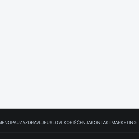
MENOPAUZA
ZDRAVLJE
USLOVI KORIŠĆENJA
KONTAKT
MARKETING