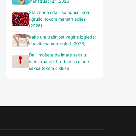
menstruaciju? (2026)
Šta znače i da li su opasni krvni
ugrušci tokom menstruacije?
(2026)
Kako unutrašnjost vagine izgleda:
obavite samopregled (2026)
Da li možete da imate seks u
menstruaciji? Prednosti i mane
seksa tokom ciklusa