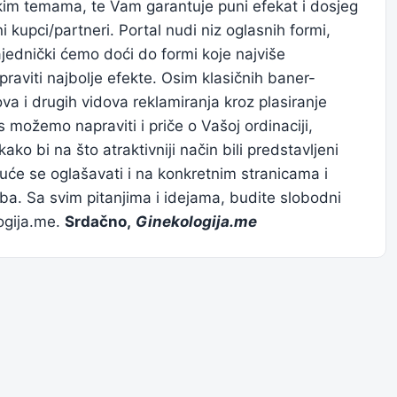
kim temama, te Vam garantuje puni efekat i dosjeg
ni kupci/partneri. Portal nudi niz oglasnih formi,
jednički ćemo doći do formi koje najviše
raviti najbolje efekte. Osim klasičnih baner-
va i drugih vidova reklamiranja kroz plasiranje
s možemo napraviti i priče o Vašoj ordinaciji,
kako bi na što atraktivniji način bili predstavljeni
uće se oglašavati i na konkretnim stranicama i
ba. Sa svim pitanjima i idejama, budite slobodni
ogija.me
.
Srdačno,
Ginekologija.me