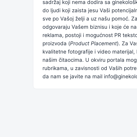
sadržaj koji nema dodira sa ginekološ
do ljudi koji zaista jesu Vaši potencijal
sve po Vašoj želji a uz našu pomoć. Za
odgovaraju Vašem biznisu i koje će nap
reklama, postoji i mogućnost PR teksto
proizvoda (
Product Placement
). Za Va
kvalitetne fotografije i video materijal, 
našim čitaocima. U okviru portala mog
rubrikama, u zavisnosti od Vaših potre
da nam se javite na mail
info@ginekol