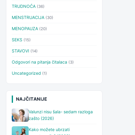
TRUDNOĆA
(36)
MENSTRUACIJA
(30)
MENOPAUZA
(20)
SEKS
(15)
STAVOVI
(14)
Odgovori na pitanja čitalaca
(3)
Uncategorized
(1)
NAJČITANIJE
Valunzi nisu šala- sedam razloga
zašto (2026)
Kako možete ubrzati