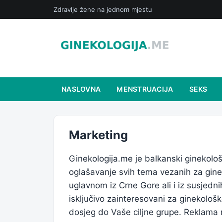
Zdravlje žene na jednom mjestu
NASLOVNA
MENSTRUACIJA
SEKS
Marketing
Ginekologija.me je balkanski ginekološ
oglašavanje svih tema vezanih za gine
uglavnom iz Crne Gore ali i iz susjedn
isključivo zainteresovani za ginekološ
dosjeg do Vaše ciljne grupe. Reklama n