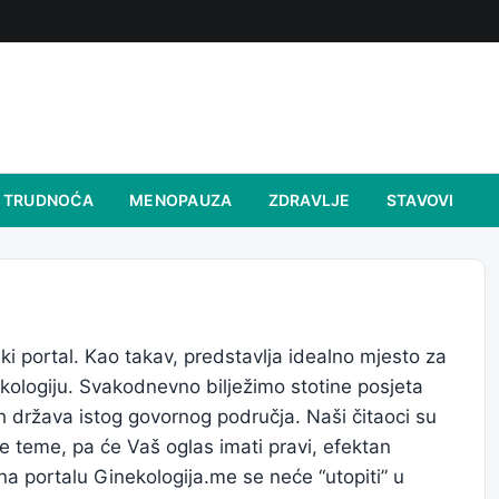
TRUDNOĆA
MENOPAUZA
ZDRAVLJE
STAVOVI
ki portal. Kao takav, predstavlja idealno mjesto za
kologiju. Svakodnevno bilježimo stotine posjeta
ih država istog govornog područja. Naši čitaoci su
ke teme, pa će Vaš oglas imati pravi, efektan
a portalu Ginekologija.me se neće “utopiti” u