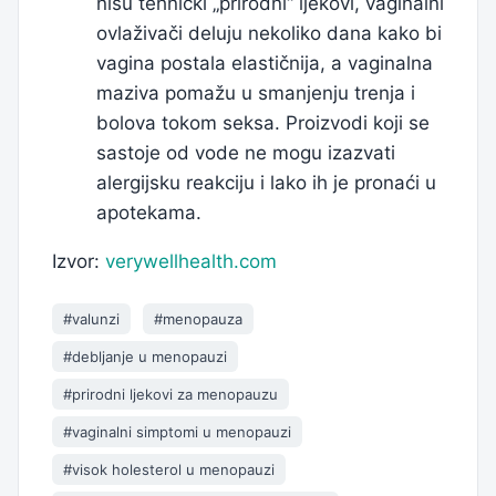
nisu tehnički „prirodni“ ljekovi, vaginalni
ovlaživači deluju nekoliko dana kako bi
vagina postala elastičnija, a vaginalna
maziva pomažu u smanjenju trenja i
bolova tokom seksa. Proizvodi koji se
sastoje od vode ne mogu izazvati
alergijsku reakciju i lako ih je pronaći u
apotekama.
Izvor:
verywellhealth.com
#valunzi
#menopauza
#debljanje u menopauzi
#prirodni ljekovi za menopauzu
#vaginalni simptomi u menopauzi
#visok holesterol u menopauzi