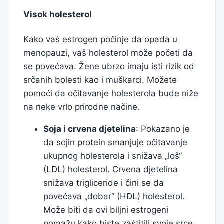
Visok holesterol
Kako vaš estrogen počinje da opada u
menopauzi, vaš holesterol može početi da
se povećava. Žene ubrzo imaju isti rizik od
srčanih bolesti kao i muškarci. Možete
pomoći da očitavanje holesterola bude niže
na neke vrlo prirodne načine.
Soja i crvena djetelina
: Pokazano je
da sojin protein smanjuje očitavanje
ukupnog holesterola i snižava „loš“
(LDL) holesterol. Crvena djetelina
snižava trigliceride i čini se da
povećava „dobar“ (HDL) holesterol.
Može biti da ovi biljni estrogeni
pomažu kako biste zaštitili svoje srce