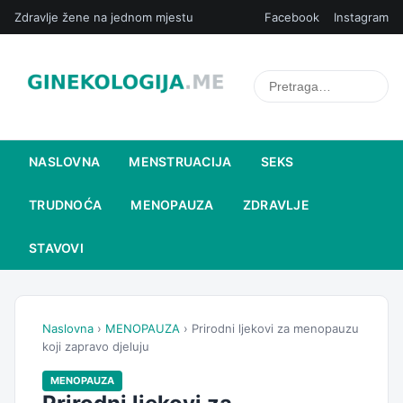
Zdravlje žene na jednom mjestu
Facebook
Instagram
NASLOVNA
MENSTRUACIJA
SEKS
TRUDNOĆA
MENOPAUZA
ZDRAVLJE
STAVOVI
Naslovna
›
MENOPAUZA
› Prirodni ljekovi za menopauzu
koji zapravo djeluju
MENOPAUZA