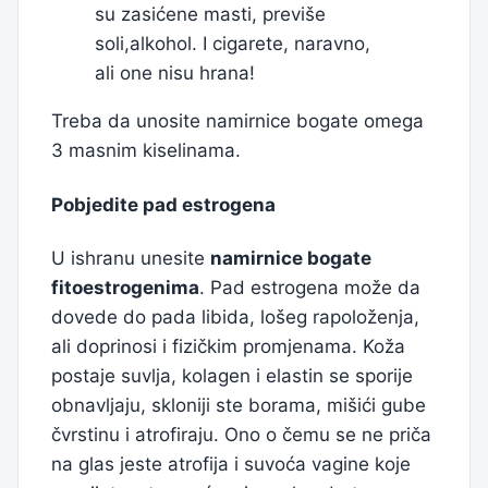
su zasićene masti, previše
soli,alkohol. I cigarete, naravno,
ali one nisu hrana!
Treba da unosite namirnice bogate omega
3 masnim kiselinama.
Pobjedite pad estrogena
U ishranu unesite
namirnice bogate
fitoestrogenima
. Pad estrogena može da
dovede do pada libida, lošeg rapoloženja,
ali doprinosi i fizičkim promjenama. Koža
postaje suvlja, kolagen i elastin se sporije
obnavljaju, skloniji ste borama, mišići gube
čvrstinu i atrofiraju. Ono o čemu se ne priča
na glas jeste atrofija i suvoća vagine koje