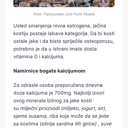
Foto: Fancycrave.com from Pexels
Usled smanjenja nivoa estrogena, jačina
kostiju postaje labava kategorija. Da bi kosti
ostale jake i da biste spriječile osteoporozu,
potrebno je da u ishrani imate dosta
vitamina D i kalcijuma.
Namirnice bogate kalcijumom
Za odrasle osobe preporučena dnevna
doza kalicjuma je 700mg. Najbolji izvori
ovog minerala bitnog za jake kosti
su
mliječni proizvodi (mlijeko, jogurt, sir),
sjeme susama, riba koja može da se jede
sa kostima (sitnija sardina iliti girice) , suve