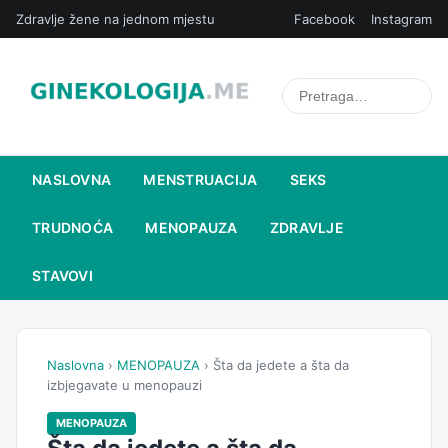
Zdravlje žene na jednom mjestu
Facebook
Instagram
NASLOVNA
MENSTRUACIJA
SEKS
TRUDNOĆA
MENOPAUZA
ZDRAVLJE
STAVOVI
Naslovna
›
MENOPAUZA
› Šta da jedete a šta da
izbjegavate u menopauzi
MENOPAUZA