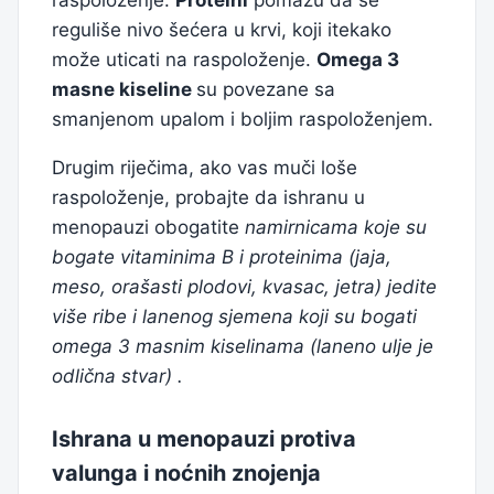
raspoloženje.
Proteini
pomažu da se
reguliše nivo šećera u krvi, koji itekako
može uticati na raspoloženje.
Omega 3
masne kiseline
su povezane sa
smanjenom upalom i boljim raspoloženjem.
Drugim riječima, ako vas muči loše
raspoloženje, probajte da ishranu u
menopauzi obogatite
namirnicama koje su
bogate vitaminima B i proteinima (jaja,
meso, orašasti plodovi, kvasac, jetra) jedite
više ribe i lanenog sjemena koji su bogati
omega 3 masnim kiselinama (laneno ulje je
odlična stvar) .
Ishrana u menopauzi protiva
valunga i noćnih znojenja