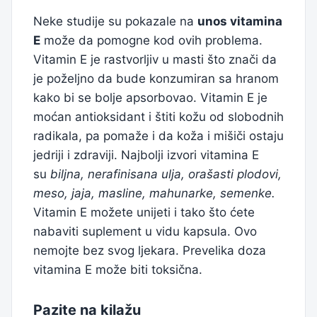
Neke studije su pokazale na
unos vitamina
E
može da pomogne kod ovih problema.
Vitamin E je rastvorljiv u masti što znači da
je poželjno da bude konzumiran sa hranom
kako bi se bolje apsorbovao. Vitamin E je
moćan antioksidant i štiti kožu od slobodnih
radikala, pa pomaže i da koža i mišiči ostaju
jedriji i zdraviji. Najbolji izvori vitamina E
su
biljna, nerafinisana ulja, orašasti plodovi,
meso, jaja, masline, mahunarke, semenke.
Vitamin E možete unijeti i tako što ćete
nabaviti suplement u vidu kapsula. Ovo
nemojte bez svog ljekara. Prevelika doza
vitamina E može biti toksična.
Pazite na kilažu