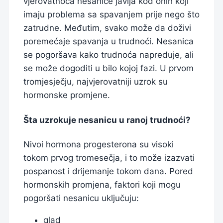
vjerovatnoća nesanice javlja kod onih koji
imaju problema sa spavanjem prije nego što
zatrudne. Međutim, svako može da doživi
poremećaje spavanja u trudnoći. Nesanica
se pogoršava kako trudnoća napreduje, ali
se može dogoditi u bilo kojoj fazi. U prvom
tromjesječju, najvjerovatniji uzrok su
hormonske promjene.
Šta uzrokuje nesanicu u ranoj trudnoći?
Nivoi hormona progesterona su visoki
tokom prvog tromesečja, i to može izazvati
pospanost i drijemanje tokom dana. Pored
hormonskih promjena, faktori koji mogu
pogoršati nesanicu uključuju:
glad