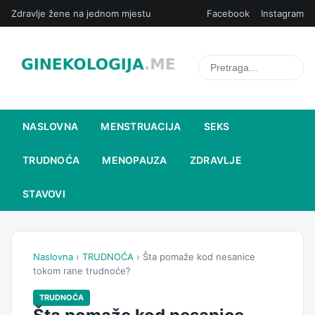
Zdravlje žene na jednom mjestu
Facebook
Instagram
NASLOVNA
MENSTRUACIJA
SEKS
TRUDNOĆA
MENOPAUZA
ZDRAVLJE
STAVOVI
Naslovna
›
TRUDNOĆA
› Šta pomaže kod nesanice
tokom rane trudnoće?
TRUDNOĆA