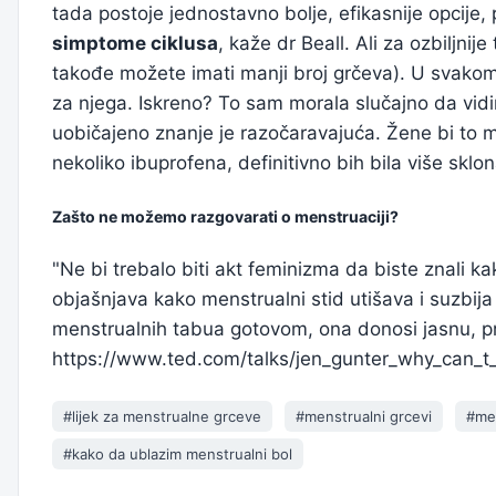
tada postoje jednostavno bolje, efikasnije opcije,
simptome ciklusa
, kaže dr Beall. Ali za ozbiljn
takođe možete imati manji broj grčeva). U svakom 
za njega. Iskreno? To sam morala slučajno da vidim 
uobičajeno znanje je razočaravajuća. Žene bi to m
nekoliko ibuprofena, definitivno bih bila više sk
Zašto ne možemo razgovarati o menstruaciji?
"Ne bi trebalo biti akt feminizma da biste znali k
objašnjava kako menstrualni stid utišava i suzbija 
menstrualnih tabua gotovom, ona donosi jasnu, pr
https://www.ted.com/talks/jen_gunter_why_can_
#lijek za menstrualne grceve
#menstrualni grcevi
#men
#kako da ublazim menstrualni bol