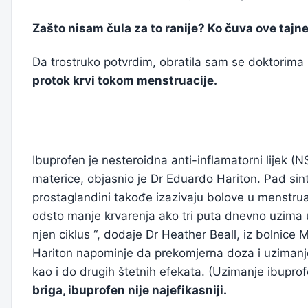
Zašto nisam čula za to ranije? Ko čuva ove taj
Da ​​trostruko potvrdim, obratila sam se doktorim
protok krvi tokom menstruacije.
Ibuprofen je nesteroidna anti-inflamatorni lijek (N
materice, objasnio je Dr Eduardo Hariton. Pad sin
prostaglandini takođe izazivaju bolove u menstruac
odsto manje krvarenja ako tri puta dnevno uzima u
njen ciklus “, dodaje Dr Heather Beall, iz bolnice
Hariton napominje da prekomjerna doza i uzimanje
kao i do drugih štetnih efekata. (Uzimanje ibupr
briga, ibuprofen nije najefikasniji.