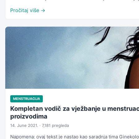
Pročitaj više →
MENSTRUACIJA
Kompletan vodič za vježbanje u menstruacij
proizvodima
14. June 2021. · 7,181 pregleda
Napomena: ovaj tekst je nastao kao saradnja tima Ginekologij