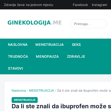
Zdravlje žene na jednom mjestu
Facebook
Instagram
NASLOVNA
MENSTRUACIJA
SEKS
TRUDNOĆA
MENOPAUZA
ZDRAVLJE
STAVOVI
Naslovna
›
MENSTRUACIJA
› Da li ste znali da ibuprofen može s
MENSTRUACIJA
Da li ste znali da ibuprofen može 