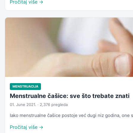
Pročitaj više →
MENSTRUACIJA
Menstrualne čašice: sve što trebate znati
01. June 2021. · 2,376 pregleda
Iako menstrualne čašice postoje već dugi niz godina, one 
Pročitaj više →