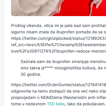
Prošlog vikenda, vilica mi je pala kad sam pročita
sigurno nisam znala da ibuprofen pomaže da se sm
https://twitter.com/girlziplocked/status/121892
ref_src=twsrc%5Etfw%7Ctwcamp%5Etweetembe
love%2Fa30611276%2Fibuprofen-reduce-menstr
Saznala sam da ibuprofen smanjuje menstrualn
smo takva je**** mizoginistička kultura, da
30 godina.
https://twitter.com/DrJenGunter/status/121941418
odgovorila na temu dodajući da ona već neko vr
propovjedam o NDAIDsima (Nesteroidni anti-inflam
tome u nedavnom
TED talks
, tako da pokušavam.