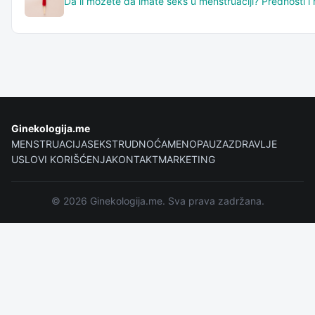
Da li možete da imate seks u menstruaciji? Prednosti 
Ginekologija.me
MENSTRUACIJA
SEKS
TRUDNOĆA
MENOPAUZA
ZDRAVLJE
USLOVI KORIŠĆENJA
KONTAKT
MARKETING
© 2026 Ginekologija.me. Sva prava zadržana.