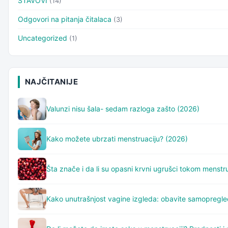
STAVOVI
(14)
Odgovori na pitanja čitalaca
(3)
Uncategorized
(1)
NAJČITANIJE
Valunzi nisu šala- sedam razloga zašto (2026)
Kako možete ubrzati menstruaciju? (2026)
Šta znače i da li su opasni krvni ugrušci tokom menstr
Kako unutrašnjost vagine izgleda: obavite samopregl