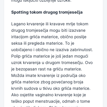
mogu isključiti ozbiljnije uzroke.
Spotting tokom drugog tromjesečja
Lagano krvarenje ili kravave mrlje tokom
drugog tromjesečja mogu biti izazvane
iritacijom grlića materice, obično poslije
seksa ili pregleda materice. To je
uobičajeno i obično ne izaziva zabrinutost.
Polip grlića materice je još jedan mogući
uzrok krvarenja u drugom tromesečju. Ovo
je bezopasan rast na grliću materice.
Možda imate krvarenje iz područja oko
grlića materice zbog povećanog broja
krvnih sudova u tkivu oko grlića materice.
Ako osjetite vaginalno krvarenje koje je
teško poput menstruacije, odmah o tome