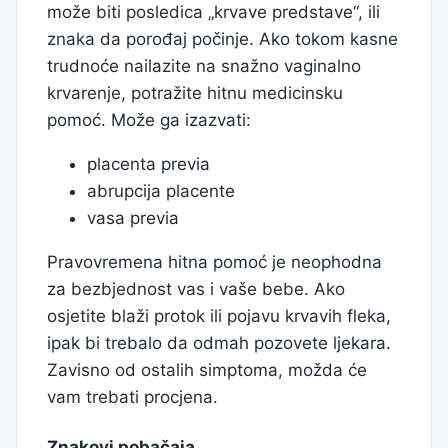
može biti posledica „krvave predstave“, ili
znaka da porođaj počinje. Ako tokom kasne
trudnoće nailazite na snažno vaginalno
krvarenje, potražite hitnu medicinsku
pomoć. Može ga izazvati:
placenta previa
abrupcija placente
vasa previa
Pravovremena hitna pomoć je neophodna
za bezbjednost vas i vaše bebe. Ako
osjetite blaži protok ili pojavu krvavih fleka,
ipak bi trebalo da odmah pozovete ljekara.
Zavisno od ostalih simptoma, možda će
vam trebati procjena.
Znakovi pobačaja