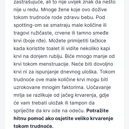
zastrašujuće, ali to nije uvijek znak da nešto
nije u redu. Mnoge žene koje ovo dožive
tokom trudnoće rode zdravu bebu. Pod
spotting-om se smatraju male količine ili
tragovi ružičaste, crvene ili tamno smeđe
krvi (boje rđe). Možete primijetiti tačkice
kada koristite toalet ili vidite nekoliko kapi
krvi na donjem rublju. Biće mnogo manje od
krvi tokom menstruacije. Neće biti dovoljno
krvi ni za ispunjanje dnevnog uloška. Tokom
trudnoće ove male količine krvi mogu biti
uzrokovane mnogim faktorima. Uočavanje
mrlja se razlikuje od jačeg krvarenja, gdje
će vam trebati uložak ili tampon da
spriječite da krv ode na odeću.
Potražite
hitnu pomoć ako osjetite veliko krvarenje
tokom trudnoće.