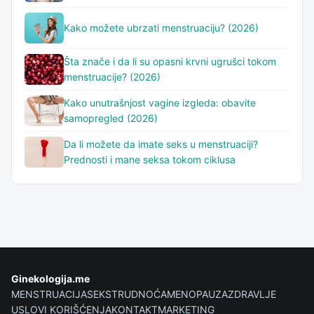
Kako možete ubrzati menstruaciju? (2026)
Šta znače i da li su opasni krvni ugrušci tokom
menstruacije? (2026)
Kako unutrašnjost vagine izgleda: obavite
samopregled (2026)
Da li možete da imate seks u menstruaciji?
Prednosti i mane seksa tokom ciklusa
Ginekologija.me
MENSTRUACIJA
SEKS
TRUDNOĆA
MENOPAUZA
ZDRAVLJE
USLOVI KORIŠĆENJA
KONTAKT
MARKETING