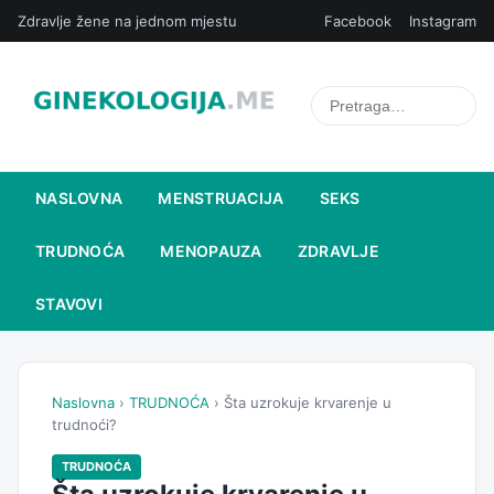
Zdravlje žene na jednom mjestu
Facebook
Instagram
NASLOVNA
MENSTRUACIJA
SEKS
TRUDNOĆA
MENOPAUZA
ZDRAVLJE
STAVOVI
Naslovna
›
TRUDNOĆA
› Šta uzrokuje krvarenje u
trudnoći?
TRUDNOĆA