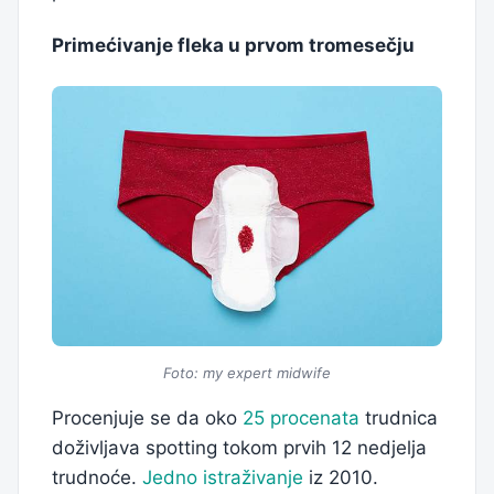
Primećivanje fleka u prvom tromesečju
Foto: my expert midwife
Procenjuje se da oko
25 procenata
trudnica
doživljava spotting tokom prvih 12 nedjelja
trudnoće.
Jedno istraživanje
iz 2010.