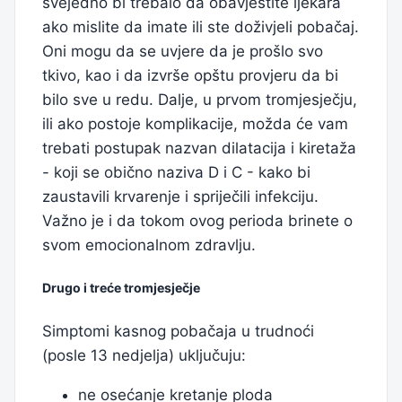
svejedno bi trebalo da obavjestite ljekara
ako mislite da imate ili ste doživjeli pobačaj.
Oni mogu da se uvjere da je prošlo svo
tkivo, kao i da izvrše opštu provjeru da bi
bilo sve u redu. Dalje, u prvom tromjesječju,
ili ako postoje komplikacije, možda će vam
trebati postupak nazvan dilatacija i kiretaža
- koji se obično naziva D i C - kako bi
zaustavili krvarenje i spriječili infekciju.
Važno je i da tokom ovog perioda brinete o
svom emocionalnom zdravlju.
Drugo i treće tromjesječje
Simptomi kasnog pobačaja u trudnoći
(posle 13 nedjelja) uključuju:
ne osećanje kretanje ploda