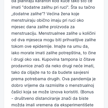
da planiraju karantin kod kuće tako što će
imati "dodatne zalihu pri ruci". Šta su tačno
„dodatne zalihe“? Većina žena koje
menstruiraju obično imaju pri ruci oko
mjesec dana zalihe proizvoda za
menstruaciju. Menstrualnee zalihe u količini
od dva mjeseca mogu biti prihvatljive zalihe
tokom ove epidemije. Imajte na umu da,
iako morate imati zalihe potrepština, to čine
i drugi oko vas. Kupovina tampona iz čitave
prodavnice znači da neko drugi neće imati,
tako da ciljajte na to da budete savjesni
prema potrebama drugih. Ova pandemija je
dobro vrijeme da razmislite o menstrualnoj
čašici koja se može iznova koristiti. (Bonus
- društveno distanciranje znači da biste
možda imali vremena da eksperimentišete