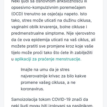
Neki ljudi sa osnovnom anksioznošću ili
opsesivno-kompulzivnim poremećajem
(OCD) trenutno se osjećaju napeto. Isto
tako, stres može uticati na dužinu ciklusa,
vaginalni oblik krvarenja, bolne cikluse i
predmenstrualne simptome. Nije vjerovatno
da će ova epidemija uticati na vaš ciklus, ali
možete pratiti sve promjene kroz koje vaše
tijelo može proći tako što ćete ih zabilježiti
u
aplikaciji za praćenje menstruacije.
Imajte na umu da je stres
najverovatnije krivac za bilo kakve
promene vašeg ciklusa, a ne
koronavirus.
Samoizolacija tokom COVID-19 znači da
neki ljudi mogu biti izolovani sa nasilnikom,