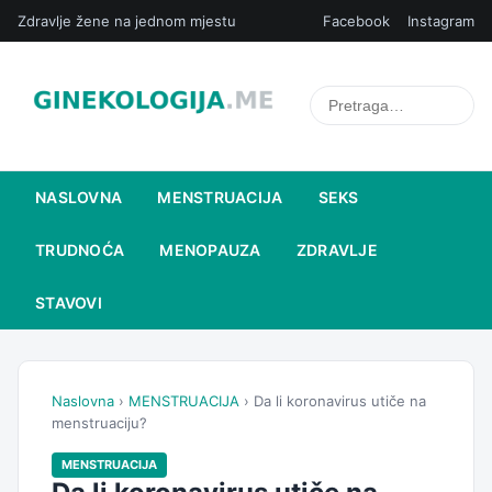
Zdravlje žene na jednom mjestu
Facebook
Instagram
NASLOVNA
MENSTRUACIJA
SEKS
TRUDNOĆA
MENOPAUZA
ZDRAVLJE
STAVOVI
Naslovna
›
MENSTRUACIJA
› Da li koronavirus utiče na
menstruaciju?
MENSTRUACIJA