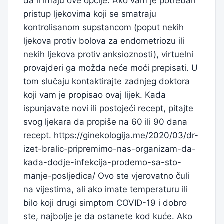
da li imaju ove opcije. Ako vam je potreban
pristup ljekovima koji se smatraju
kontrolisanom supstancom (poput nekih
ljekova protiv bolova za endometriozu ili
nekih ljekova protiv anksioznosti), virtuelni
provajderi ga možda neće moći prepisati. U
tom slučaju kontaktirajte zadnjeg doktora
koji vam je propisao ovaj lijek. Kada
ispunjavate novi ili postojeći recept, pitajte
svog ljekara da propiše na 60 ili 90 dana
recept. https://ginekologija.me/2020/03/dr-
izet-bralic-pripremimo-nas-organizam-da-
kada-dodje-infekcija-prodemo-sa-sto-
manje-posljedica/ Ovo ste vjerovatno čuli
na vijestima, ali ako imate temperaturu ili
bilo koji drugi simptom COVID-19 i dobro
ste, najbolje je da ostanete kod kuće. Ako