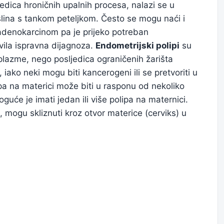
edica hroničnih upalnih procesa, nalazi se u
slina s tankom peteljkom. Često se mogu naći i
adenokarcinom pa je prijeko potreban
vila ispravna dijagnoza.
Endometrijski polipi
su
oplazme, nego posljedica ograničenih žarišta
, iako neki mogu biti kancerogeni ili se pretvoriti u
ipa na materici može biti u rasponu od nekoliko
uće je imati jedan ili više polipa na maternici.
 mogu skliznuti kroz otvor materice (cerviks) u