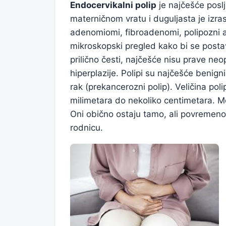
Endocervikalni polip
je najčešće poslj
materničnom vratu i duguljasta je izra
adenomiomi, fibroadenomi, polipozni 
mikroskopski pregled kako bi se posta
prilično česti, najčešće nisu prave ne
hiperplazije. Polipi su najčešće benigni
rak (prekancerozni polip). Veličina pol
milimetara do nekoliko centimetara. Mog
Oni obično ostaju tamo, ali povremeno,
rodnicu.