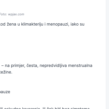
Foto: wpjax.com
 kod žena u klimakteriju i menopauzi, iako su
a
– na primjer, česta, nepredvidljiva menstrualna
težine.
pauze
i oskudno krvarenje, ili čak biti bez simptoma.