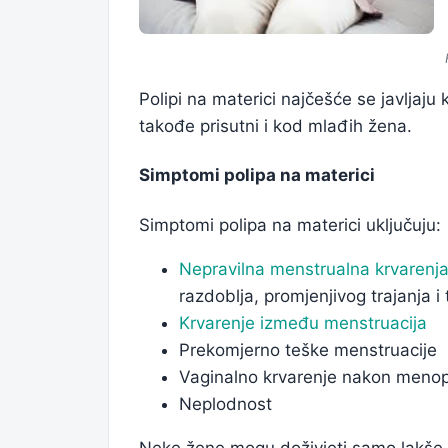
Polipi na materici najčešće se javljaju
takođe prisutni i kod mlađih žena.
Simptomi polipa na materici
Simptomi polipa na materici uključuju:
Nepravilna menstrualna krvarenj
razdoblja, promjenjivog trajanja i 
Krvarenje između menstruacija
Prekomjerno teške menstruacije
Vaginalno krvarenje nakon meno
Neplodnost
Neke žene mogu doživjeti samo lakše il