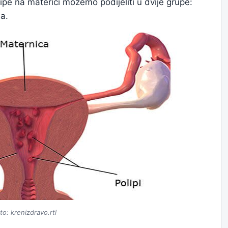
ipe na materici možemo podijeliti u dvije grupe:
ja.
to: krenizdravo.rtl