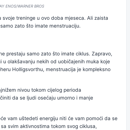
LAY ENOS/WARNER BROS
 svoje treninge u ovo doba mjeseca. Ali zaista
 samo zato što imate menstruaciju.
 ne prestaju samo zato što imate ciklus. Zapravo,
́i u olakšavanju nekih od uobičajenih muka koje
pheru Holligsvorthu, menstruacija je kompleksno
ajnižem nivou tokom cijelog perioda
initi da se ljudi osećaju umorno i manje
će vam uštedeti energiju niti će vam pomoći da se
e sa svim aktivnostima tokom svog ciklusa,