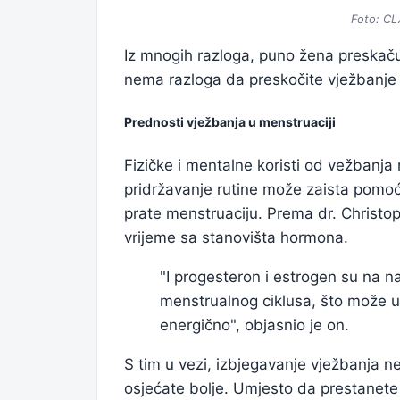
Foto: C
Iz mnogih razloga, puno žena preskaču
nema razloga da preskočite vježbanje
Prednosti vježbanja u menstruaciji
Fizičke i mentalne koristi od vežbanja
pridržavanje rutine može zaista pomoc
prate menstruaciju. Prema dr. Christo
vrijeme sa stanovišta hormona.
"I progesteron i estrogen su na n
menstrualnog ciklusa, što može uč
energično", objasnio je on.
S tim u vezi, izbjegavanje vježbanja ne
osjećate bolje. Umjesto da prestanet