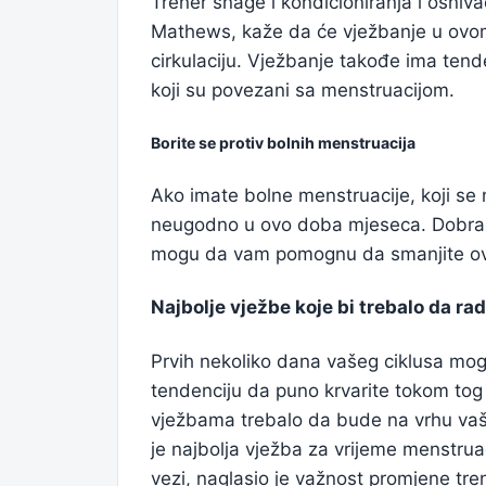
Trener snage i kondicioniranja i osniva
Mathews, kaže da će vježbanje u ovom 
cirkulaciju. Vježbanje takođe ima tende
koji su povezani sa menstruacijom.
Borite se protiv bolnih menstruacija
Ako imate bolne menstruacije, koji se 
neugodno u ovo doba mjeseca. Dobra v
mogu da vam pomognu da smanjite o
Najbolje vježbe koje bi trebalo da ra
Prvih nekoliko dana vašeg ciklusa mog
tendenciju da puno krvarite tokom tog
vježbama trebalo da bude na vrhu vaše
je najbolja vježba za vrijeme menstruac
vezi, naglasio je važnost promjene tre