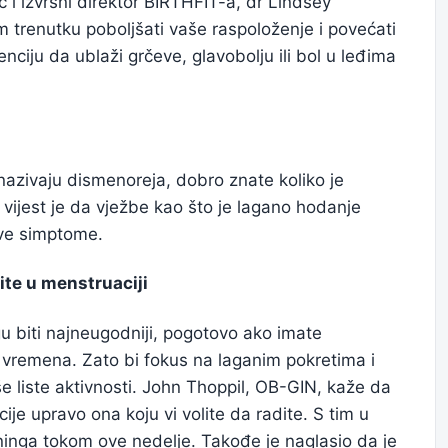
č i izvršni direktor BIRTHFIT-a, dr Lindsey
trenutku poboljšati vaše raspoloženje i povećati
nciju da ublaži grčeve, glavobolju ili bol u leđima
nazivaju dismenoreja, dobro znate koliko je
ijest je da vježbe kao što je lagano hodanje
ve simptome.
dite u menstruaciji
u biti najneugodniji, pogotovo ako imate
 vremena. Zato bi fokus na laganim pokretima i
 liste aktivnosti. John Thoppil, OB-GIN, kaže da
ije upravo ona koju vi volite da radite. S tim u
ninga tokom ove nedelje. Takođe je naglasio da je