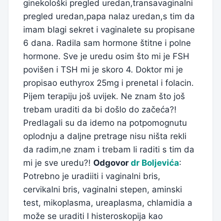
ginekološki pregled uredan,transavaginalni
pregled uredan,papa nalaz uredan,s tim da
imam blagi sekret i vaginalete su propisane
6 dana. Radila sam hormone štitne i polne
hormone. Sve je uredu osim što mi je FSH
povišen i TSH mi je skoro 4. Doktor mi je
propisao euthyrox 25mg i prenetal i folacin.
Pijem terapiju još uvijek. Ne znam što još
trebam uraditi da bi došlo do začeća?!
Predlagali su da idemo na potpomognutu
oplodnju a daljne pretrage nisu ništa rekli
da radim,ne znam i trebam li raditi s tim da
mi je sve uredu?!
Odgovor
dr Boljevića
:
Potrebno je uradiiti i vaginalni bris,
cervikalni bris, vaginalni stepen, aminski
test, mikoplasma, ureaplasma, chlamidia a
može se uraditi I histeroskopija kao