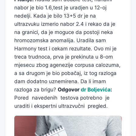
nabor je bio 1.6,test je uradjen u 12-oj
nedelji. Kada je bilo 13+5 dr je na
ultrazvuku izmerio nabor 2.4 i rekao da je
na granici, da je moguce da postoji neka
hromozomska anomalija. Uradila sam
Harmony test i cekam rezultate. Ovo mi je
treca trudnoca, prva je prekinuta u 8-om
mjesecu zbog agenezije corpusa calozuma,
a sa drugom je bio pobačaj, iz tog razloga
dam dodatno uznemirena. Da li imam
razloga za brigu?
Odgovor
dr Boljevića
:
Pored navedenih testova potrebno je
uraditi i ekspertni ultrazvučni pregled.