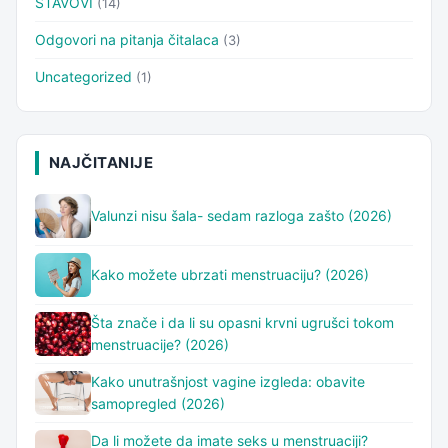
STAVOVI
(14)
Odgovori na pitanja čitalaca
(3)
Uncategorized
(1)
NAJČITANIJE
Valunzi nisu šala- sedam razloga zašto (2026)
Kako možete ubrzati menstruaciju? (2026)
Šta znače i da li su opasni krvni ugrušci tokom
menstruacije? (2026)
Kako unutrašnjost vagine izgleda: obavite
samopregled (2026)
Da li možete da imate seks u menstruaciji?