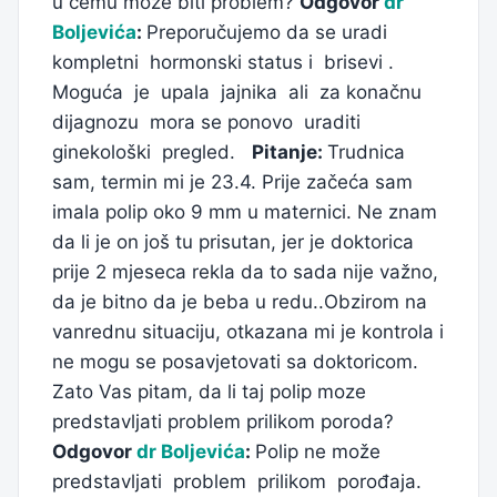
u čemu može biti problem?
Odgovor
dr
Boljevića
:
Preporučujemo da se uradi
kompletni hormonski status i brisevi .
Moguća je upala jajnika ali za konačnu
dijagnozu mora se ponovo uraditi
ginekološki pregled.
Pitanje:
Trudnica
sam, termin mi je 23.4. Prije začeća sam
imala polip oko 9 mm u maternici. Ne znam
da li je on još tu prisutan, jer je doktorica
prije 2 mjeseca rekla da to sada nije važno,
da je bitno da je beba u redu..Obzirom na
vanrednu situaciju, otkazana mi je kontrola i
ne mogu se posavjetovati sa doktoricom.
Zato Vas pitam, da li taj polip moze
predstavljati problem prilikom poroda?
Odgovor
dr Boljevića
:
Polip ne može
predstavljati problem prilikom porođaja.