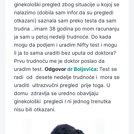
ginekološki pregled zbog situacije u kojoj se
nalazimo (dobila sam infor.da su pregledi
otkazani) saznala sam preko testa da sam
trudna ..imam 38 godina po mom racunanju
ja sam u petoj nedelji trudnoće. Do kada
mogu da podjem i uradim Nifty test i mogu
li ja to sama uraditi bez uputa od doktora?
Prvu trudnoću me je doktor poslao da
uradim test.
Odgovor
dr Boljevića
:
Test se
radi od desete nedelje trudnoće i mora se
uraditi ultrazvučni pregled prije toga. U
domu zdravlja se uredno obavljaju
ginekološki pregledi I ni jednog trenutka
nisu bili otkazani.