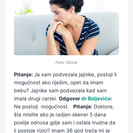
Foto: iStock
Pitanje:
Ja sam podvezala jajnike, postoji li
mogućnost ako riješim, opet da imam
bebu? Jajnike sam podvezala kad sam
imala drugi carski.
Odgovor
dr Boljevića
:
Ne postoji mogućnost.
Pitanje:
Doktore,
šta mislite ako je radjen skener 5 dana
poslije odnosa gdje sam i ostala trudna da
li postoje rizici? Imam 36 god treća mi je