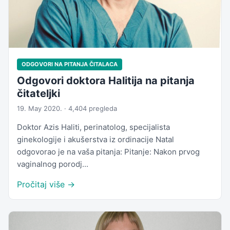
ODGOVORI NA PITANJA ČITALACA
Odgovori doktora Halitija na pitanja
čitateljki
19. May 2020. · 4,404 pregleda
Doktor Azis Haliti, perinatolog, specijalista
ginekologije i akušerstva iz ordinacije Natal
odgovorao je na vaša pitanja: Pitanje: Nakon prvog
vaginalnog porodj...
Pročitaj više →