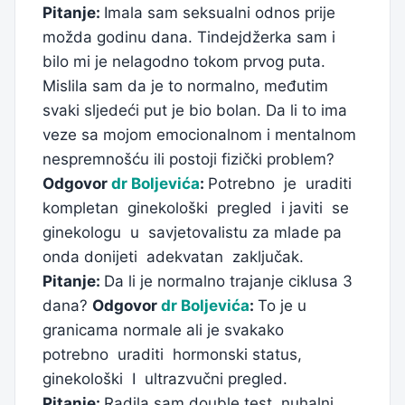
Pitanje:
Imala sam seksualni odnos prije
možda godinu dana. Tindejdžerka sam i
bilo mi je nelagodno tokom prvog puta.
Mislila sam da je to normalno, međutim
svaki sljedeći put je bio bolan. Da li to ima
veze sa mojom emocionalnom i mentalnom
nespremnošću ili postoji fizički problem?
Odgovor
dr Boljevića
:
Potrebno je uraditi
kompletan ginekološki pregled i javiti se
ginekologu u savjetovalistu za mlade pa
onda donijeti adekvatan zaključak.
Pitanje:
Da li je normalno trajanje ciklusa 3
dana?
Odgovor
dr Boljevića
:
To je u
granicama normale ali je svakako
potrebno uraditi hormonski status,
ginekološki I ultrazvučni pregled.
Pitanje:
Radila sam double test, nuhalni