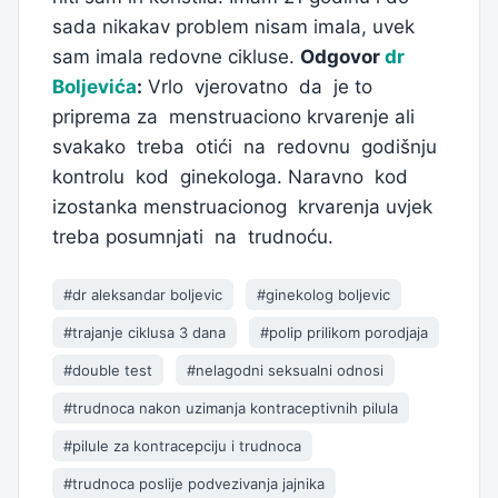
sada nikakav problem nisam imala, uvek
sam imala redovne cikluse.
Odgovor
dr
Boljevića
:
Vrlo vjerovatno da je to
priprema za menstruaciono krvarenje ali
svakako treba otići na redovnu godišnju
kontrolu kod ginekologa. Naravno kod
izostanka menstruacionog krvarenja uvjek
treba posumnjati na trudnoću.
#dr aleksandar boljevic
#ginekolog boljevic
#trajanje ciklusa 3 dana
#polip prilikom porodjaja
#double test
#nelagodni seksualni odnosi
#trudnoca nakon uzimanja kontraceptivnih pilula
#pilule za kontracepciju i trudnoca
#trudnoca poslije podvezivanja jajnika