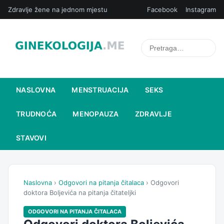
Zdravlje žene na jednom mjestu
Facebook
Instagram
NASLOVNA
MENSTRUACIJA
SEKS
TRUDNOĆA
MENOPAUZA
ZDRAVLJE
STAVOVI
Naslovna
›
Odgovori na pitanja čitalaca
› Odgovori
doktora Boljevića na pitanja čitateljki
ODGOVORI NA PITANJA ČITALACA