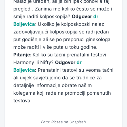
Nalaz je uredan, ali ja bih ipak ponovila taj
pregled . Zanima me koliko često se može i
smije raditi kolposkopija?
Odgovor
dr
Boljevića
: Ukoliko je kolposkopski nalaz
zadovoljavajući kolposkopija se radi jedan
put godišnje ali se po preporuci ginekologa
može raditi I više puta u toku godine.
Pitanje:
Koliko su tačni prenatalni testovi
Harmony ili Nifty?
Odgovor
dr
Boljevića
:
Prenatalni testovi su veoma tačni
ali uvjek savjetujemo da se trudnice za
detaljnije informacije obrate našim
kolegama koji rade na promociji pomenutih
testova.
Foto: Picsea on Unsplash