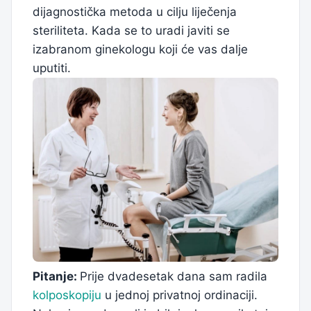
dijagnostička metoda u cilju liječenja
steriliteta. Kada se to uradi javiti se
izabranom ginekologu koji će vas dalje
uputiti.
Pitanje:
Prije dvadesetak dana sam radila
kolposkopiju
u jednoj privatnoj ordinaciji.