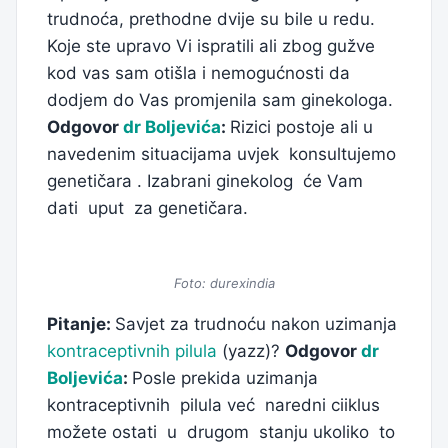
trudnoća, prethodne dvije su bile u redu.
Koje ste upravo Vi ispratili ali zbog gužve
kod vas sam otišla i nemogućnosti da
dodjem do Vas promjenila sam ginekologa.
Odgovor
dr Boljevića
:
Rizici postoje ali u
navedenim situacijama uvjek konsultujemo
genetičara . Izabrani ginekolog će Vam
dati uput za genetičara.
Foto: durexindia
Pitanje:
Savjet za trudnoću nakon uzimanja
kontraceptivnih pilula
(yazz)?
Odgovor
dr
Boljevića
:
Posle prekida uzimanja
kontraceptivnih pilula već naredni ciiklus
možete ostati u drugom stanju ukoliko to