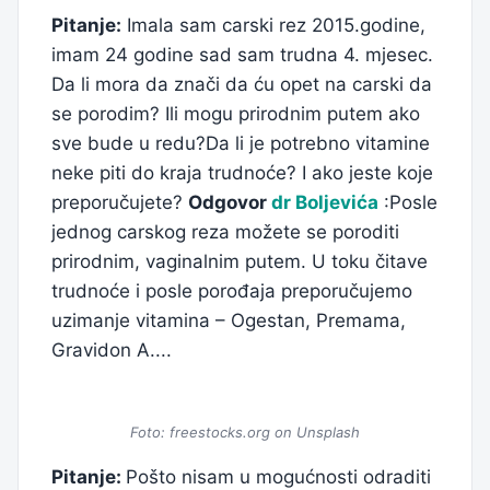
Pitanje:
Imala sam carski rez 2015.godine,
imam 24 godine sad sam trudna 4. mjesec.
Da li mora da znači da ću opet na carski da
se porodim? Ili mogu prirodnim putem ako
sve bude u redu?Da li je potrebno vitamine
neke piti do kraja trudnoće? I ako jeste koje
preporučujete?
Odgovor
dr Boljevića
:Posle
jednog carskog reza možete se poroditi
prirodnim, vaginalnim putem. U toku čitave
trudnoće i posle porođaja preporučujemo
uzimanje vitamina – Ogestan, Premama,
Gravidon A....
Foto: freestocks.org on Unsplash
Pitanje:
Pošto nisam u mogućnosti odraditi