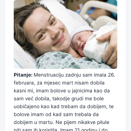
Pitanje:
Menstruaciju zadnju sam imala 26.
februara, za mjesec mart nisam dobila
kasni mi, imam bolove u jajnicima kao da
sam već dobila, takodje grudi me bole
uobičajeno kao kad trebam da dobijem, te
bolove imam od kad sam trebala da
dobijem u martu. Ne pijem nikakve pilule
niti sam ih koristila. Imam 21 godinu i do