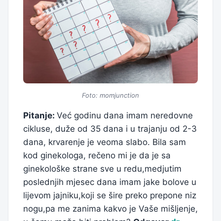
Foto: momjunction
Pitanje:
Već godinu dana imam neredovne
cikluse, duže od 35 dana i u trajanju od 2-3
dana, krvarenje je veoma slabo. Bila sam
kod ginekologa, rečeno mi je da je sa
ginekološke strane sve u redu,medjutim
poslednjih mjesec dana imam jake bolove u
lijevom jajniku,koji se šire preko prepone niz
nogu,pa me zanima kakvo je Vaše mišljenje,